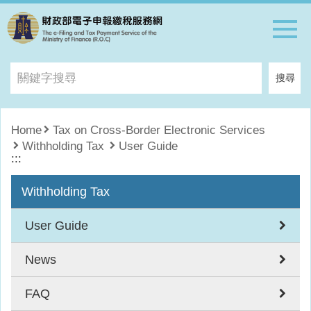
跳到主要內容區
關
搜尋
鍵
字
搜
Home
Tax on Cross-Border Electronic Services
尋
Withholding Tax
User Guide
:::
Withholding Tax
User Guide
News
FAQ