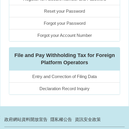
Reset your Password
Forgot your Password
Forgot your Account Number
File and Pay Withholding Tax for Foreign
Platform Operators
Entry and Correction of Filing Data
Declaration Record Inquiry
:
政府網站資料開放宣告
隱私權公告
資訊安全政策